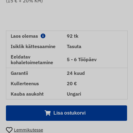
(
15
€ + 20% KM)
Laos olemas
92 tk
Isiklik kättesaamine
Tasuta
Eeldatav
5 - 6 Tööpäev
kohaletoimetamine
Garantii
24 kuud
Kullerteenus
20 €
Kauba asukoht
Ungari
Lisa ostukorvi
Lemmikutesse