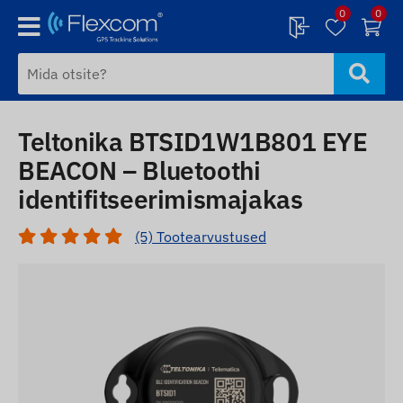
0
0
Teltonika BTSID1W1B801 EYE
BEACON – Bluetoothi
identifitseerimismajakas
(5) Tootearvustused