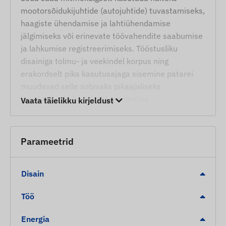
mootorsõidukijuhtide (autojuhtide) tuvastamiseks,
haagiste ühendamise ja lahtiühendamise
jälgimiseks või erinevate töövahendite saabumise
ja lahkumise registreerimiseks. Tööstusliku
disainiga tolmu- ja veekindel korpus ning
erakordselt pika kasutusajaga sisemine patarei
muudavad selle sobivaks pikaajaliseks
kasutamiseks ka kõige karmimates
Vaata täielikku kirjeldust
keskkonnatingimustes.
Teenused ja omadused
Parameetrid
Bluetooth-ühendus, mis ühildub Teltonika ja
muude jälgimisseadmetega.
Disain
Automaatne märguanne ja tuvastamine
tööraadiusse sisenemisel või sealt väljumisel.
Töö
Siseruumides positsioneerimise toetamine ka
Energia
seal, kus puudub GPS-signaal.