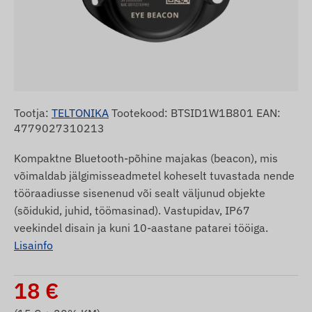
Tootja:
TELTONIKA
Tootekood: BTSID1W1B801 EAN:
4779027310213
Kompaktne Bluetooth-põhine majakas (beacon), mis
võimaldab jälgimisseadmetel koheselt tuvastada nende
tööraadiusse sisenenud või sealt väljunud objekte
(sõidukid, juhid, töömasinad). Vastupidav, IP67
veekindel disain ja kuni 10-aastane patarei tööiga.
Lisainfo
18
€