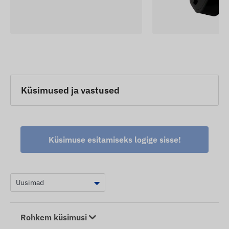
Küsimused ja vastused
Küsimuse esitamiseks logige sisse!
Rohkem küsimusi