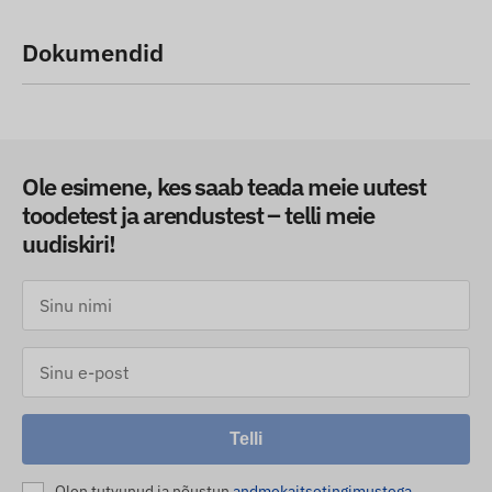
Dokumendid
Ole esimene, kes saab teada meie uutest
toodetest ja arendustest – telli meie
uudiskiri!
Telli
Olen tutvunud ja nõustun
andmekaitsetingimustega
.