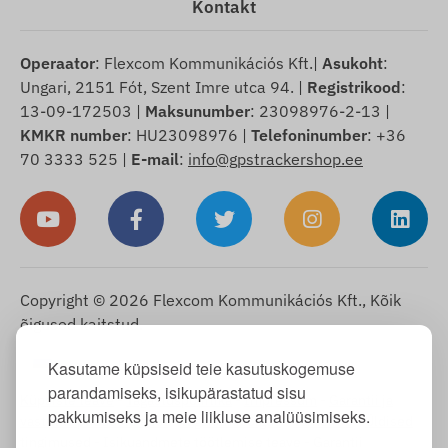
Kontakt
Operaator
: Flexcom Kommunikációs Kft.|
Asukoht
:
Ungari, 2151 Fót, Szent Imre utca 94. |
Registrikood
:
13-09-172503 |
Maksunumber
: 23098976-2-13 |
KMKR number
: HU23098976 |
Telefoninumber
: +36
70 3333 525 |
E-mail
:
info@gpstrackershop.ee
Copyright © 2026 Flexcom Kommunikációs Kft., Kõik
õigused kaitstud.
Eesti
Kasutame küpsiseid teie kasutuskogemuse
▼
parandamiseks, isikupärastatud sisu
Küpsiste teave
-
Tagastuspoliitika
-
Impressum
-
Garantii ja
pakkumiseks ja meie liikluse analüüsimiseks.
vastutus puuduste eest
-
Taganemisõigus
-
Tarneinfo
-
Üldised
tingimused
-
Isikuandmete töötlemise teave
-
Garantii