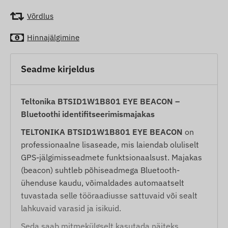
Võrdlus
Hinnajälgimine
Seadme kirjeldus
Teltonika BTSID1W1B801 EYE BEACON –
Bluetoothi identifitseerimismajakas
TELTONIKA BTSID1W1B801 EYE BEACON
on
professionaalne lisaseade, mis laiendab oluliselt
GPS-jälgimisseadmete funktsionaalsust. Majakas
(beacon) suhtleb põhiseadmega Bluetooth-
ühenduse kaudu, võimaldades automaatselt
tuvastada selle tööraadiusse sattuvaid või sealt
lahkuvaid varasid ja isikuid.
Seda saab mitmekülgselt kasutada näiteks