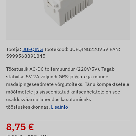
Tootja:
JUEQING
Tootekood: JUEQING220V5V EAN:
5999568891845
Tööstuslik AC-DC toitemuundur (220V/5V). Tagab
stabiilse 5V 2A väljundi GPS-jälgijate ja muude
madalpingeseadmete võrgutoiteks. Tänu kompaktsetele
mõõtmetele ja sisseehitatud kaitseahelatele on see
usaldusväärne lahendus kasutamiseks
tööstuskeskkonnas.
Lisainfo
8,75
€