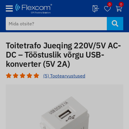
0
0
Toitetrafo Jueqing 220V/5V AC-
DC – Tööstuslik võrgu USB-
konverter (5V 2A)
(5) Tootearvustused