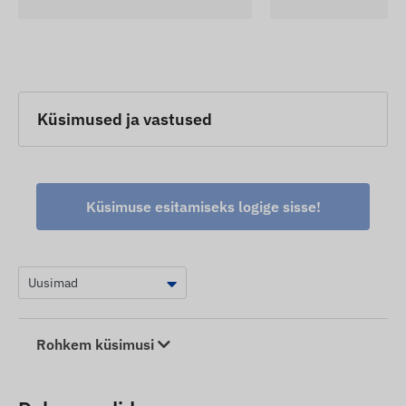
Küsimused ja vastused
Küsimuse esitamiseks logige sisse!
Rohkem küsimusi