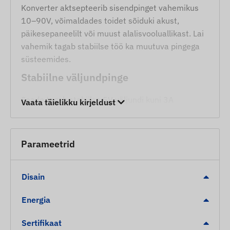
Konverter aktsepteerib sisendpinget vahemikus
10–90V, võimaldades toidet sõiduki akust,
päikesepaneelilt või muust alalisvooluallikast. Lai
vahemik tagab stabiilse töö ka muutuva pingega
süsteemides.
Stabiilne väljundpinge
Seade tagab stabiilse 5V väljundi kuni 3A
Vaata täielikku kirjeldust
maksimaalse koormusega. See on ideaalne GPS-
jälgijate, sideseadmete, andurite ja muude USB-
toitega seadmete energiaga varustamiseks,
Parameetrid
vältides pingekõikumistest tingitud vigu.
Lai töötemperatuuri vahemik
Disain
Moodul on töökindel vahemikus -40°C kuni +85°C,
Energia
mistõttu sobib see kasutamiseks nii
välitingimustes, tööstuses kui ka sõidukites, isegi
Sertifikaat
äärmuslikes ilmastikuoludes.