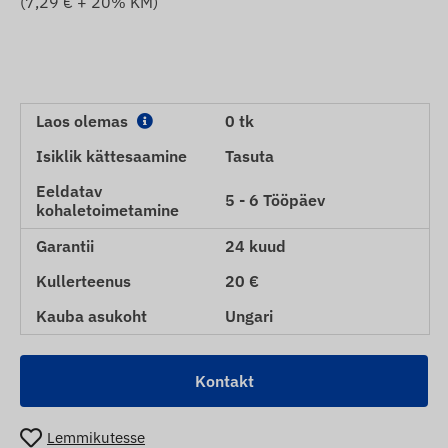
(
7,29
€ + 20% KM)
Laos olemas
0 tk
Isiklik kättesaamine
Tasuta
Eeldatav
5 - 6 Tööpäev
kohaletoimetamine
Garantii
24 kuud
Kullerteenus
20 €
Kauba asukoht
Ungari
Kontakt
Lemmikutesse