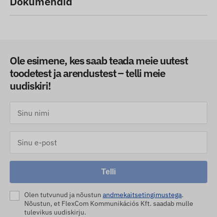
Dokumendid
Ole esimene, kes saab teada meie uutest
toodetest ja arendustest – telli meie
uudiskiri!
Telli
Olen tutvunud ja nõustun
andmekaitsetingimustega
.
Nõustun, et FlexCom Kommunikációs Kft. saadab mulle
tulevikus uudiskirju.