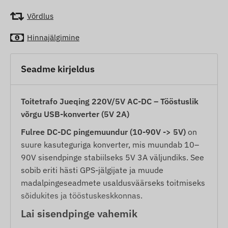
Võrdlus
Hinnajälgimine
Seadme kirjeldus
Toitetrafo Jueqing 220V/5V AC-DC – Tööstuslik
võrgu USB-konverter (5V 2A)
Fulree DC-DC pingemuundur (10-90V -> 5V)
on
suure kasuteguriga konverter, mis muundab 10–
90V sisendpinge stabiilseks 5V 3A väljundiks. See
sobib eriti hästi GPS-jälgijate ja muude
madalpingeseadmete usaldusväärseks toitmiseks
sõidukites ja tööstuskeskkonnas.
Lai sisendpinge vahemik