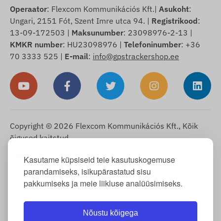
Operaator
: Flexcom Kommunikációs Kft.|
Asukoht
:
Ungari, 2151 Fót, Szent Imre utca 94. |
Registrikood
:
13-09-172503 |
Maksunumber
: 23098976-2-13 |
KMKR number
: HU23098976 |
Telefoninumber
: +36
70 3333 525 |
E-mail
:
info@gpstrackershop.ee
Copyright © 2026 Flexcom Kommunikációs Kft., Kõik
õigused kaitstud.
Eesti
Kasutame küpsiseid teie kasutuskogemuse
▼
parandamiseks, isikupärastatud sisu
Küpsiste teave
-
Tagastuspoliitika
-
Impressum
-
Garantii ja
pakkumiseks ja meie liikluse analüüsimiseks.
vastutus puuduste eest
-
Taganemisõigus
-
Tarneinfo
-
Üldised
tingimused
-
Isikuandmete töötlemise teave
-
Garantii
haldamine
-
Ostust taganemine
Nõustu kõigega