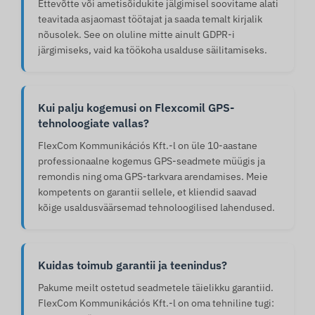
Ettevõtte või ametisõidukite jälgimisel soovitame alati
teavitada asjaomast töötajat ja saada temalt kirjalik
nõusolek. See on oluline mitte ainult GDPR-i
järgimiseks, vaid ka töökoha usalduse säilitamiseks.
Kui palju kogemusi on Flexcomil GPS-
tehnoloogiate vallas?
FlexCom Kommunikációs Kft.-l on üle 10-aastane
professionaalne kogemus GPS-seadmete müügis ja
remondis ning oma GPS-tarkvara arendamises. Meie
kompetents on garantii sellele, et kliendid saavad
kõige usaldusväärsemad tehnoloogilised lahendused.
Kuidas toimub garantii ja teenindus?
Pakume meilt ostetud seadmetele täielikku garantiid.
FlexCom Kommunikációs Kft.-l on oma tehniline tugi: