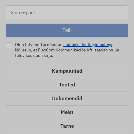
Telli
Olen tutvunud ja nõustun
andmekaitsetingimustega
.
Nõustun, et FlexCom Kommunikációs Kft. saadab mulle
tulevikus uudiskirju.
Kampaaniad
Tooted
Dokumendid
Meist
Tarne