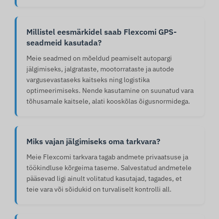
Millistel eesmärkidel saab Flexcomi GPS-
seadmeid kasutada?
Meie seadmed on mõeldud peamiselt autopargi
jälgimiseks, jalgrataste, mootorrataste ja autode
vargusevastaseks kaitseks ning logistika
optimeerimiseks. Nende kasutamine on suunatud vara
tõhusamale kaitsele, alati kooskõlas õigusnormidega.
Miks vajan jälgimiseks oma tarkvara?
Meie Flexcomi tarkvara tagab andmete privaatsuse ja
töökindluse kõrgeima taseme. Salvestatud andmetele
pääsevad ligi ainult volitatud kasutajad, tagades, et
teie vara või sõidukid on turvaliselt kontrolli all.