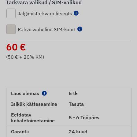
Tarkvara valikud / SIM-valikud
Jälgimistarkvara litsents
Rahvusvaheline SIM-kaart
60
€
(
50
€ + 20% KM)
Laos olemas
5 tk
Isiklik kättesaamine
Tasuta
Eeldatav
5 - 6 Tööpäev
kohaletoimetamine
Garantii
24 kuud