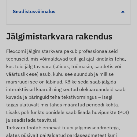
Häired
Seadistusvõimalus
Seadme eemaldamine: Kohene teavitus, kui
Jälgimistarkvara rakendus
seade tõmmatakse sigaretisüütajast välja.
Digitaalne piire (Geofencing): Häire määratud
tsoonidest väljumisel või sinna saabumisel.
Flexcomi jälgimistarkvara pakub professionaalseid
teenuseid, mis võimaldavad teil igal ajal kindlaks teha,
Pakendi sisu
kus teie jälgitav vara (sõiduk, töömasin, saadetis või
väärtuslik ese) asub, kuhu see suundub ja millise
Juneo TK818-G 4G LTE sigaretisüütaja GPS-
marsruudi see on läbinud. Kõike seda saab jälgida
jälgija
interaktiivsel kaardil ning seotud olekuaruandeid saab
Kasutusjuhend
kuvada ja päringuid teha tekstivormingus – isegi
tagasiulatuvalt mis tahes määratud perioodi kohta.
Kasutustingimused
Lisaks põhifunktsioonidele saab lisada huvipunkte (POI)
ja seadistada teavitusi.
Seadme normaalseks tööks on vajalik aktiivne
Tarkvara töötab erinevat tüüpi jälgimisseadmetega,
ühendus asukohamääramise satelliitsüsteemide
alates püsivalt paigaldatud pardaseadmetest kuni