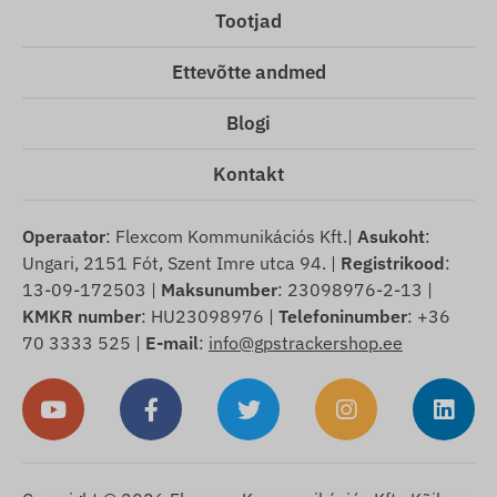
Tootjad
Ettevõtte andmed
Blogi
Kontakt
Operaator
: Flexcom Kommunikációs Kft.|
Asukoht
:
Ungari, 2151 Fót, Szent Imre utca 94. |
Registrikood
:
13-09-172503 |
Maksunumber
: 23098976-2-13 |
KMKR number
: HU23098976 |
Telefoninumber
: +36
70 3333 525 |
E-mail
:
info@gpstrackershop.ee