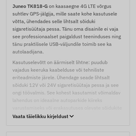
Juneo TK818-G
on kaasaegne 4G LTE võrgus
suhtlev GPS-jälgija, mille saate kohe kasutusele
võtta, ühendades selle lihtsalt sõiduki
sigaretisüütaja pessa. Tänu oma disainile ei vaja
see professionaalset paigaldust teeninduses ning
tänu praktilisele USB-väljundile toimib see ka
autolaadijana.
Kasutuselevõtt on äärmiselt lihtne: puudub
vajadus keeruka kaabelduse või tehniliste
eriteadmiste järele. Ühendage seade lihtsalt
sõiduki 12V või 24V sigaretisüütaja pessa ja see
ongi töövalmis. See kohest kasutamist võimaldav
lahendus on ideaalne autoparkide kiireks
varustamiseks või erakasutuses olevate sõidukite
kaitseks.
Vaata täielikku kirjeldust
Seade ei toimi mitte ainult jälgimisseadmena, vaid
tänu sisseehitatud USB-pordile sobib see reisi ajal