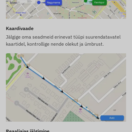
seadme juba meie tarkvaras registreerituna ja
kasutusvalmina. SIM-kaardi hankimine ja
seadistamine jääb siiski teie kohustuseks.
Kui ostate meilt lisaks seadmele ja tarkvarale ka
Kaardivaade
SIM-kaardi, väljastame seadme ja kaardi
Jälgige oma seadmeid erinevat tüüpi suurendatavatel
täielikult seadistatuna ning hoolitseme ka kaardi
kaartidel, kontrollige nende olekut ja ümbrust.
pideva toimimise eest – teil ei ole selles osas
mingeid lisakohustusi.
Tarkvara tellimuse korral, kui soovite lisaks e-posti
teavitustele kasutada ka meie tarkvara SMS-
teavitusteenust, ostke palun SMS-krediitkaart,
mille leiate meie veebipoest seotud toodete alt.
Veebilehel olevad seadmete kirjeldused ja pildid
põhinevad tootja avaldatud teabel, mis ei pruugi
alati olla täpne ega vigadeta. Tootja jätab endale
õiguse muuta toote teatud parameetreid või
Reaaliajas jälgimine
pakendit ilma ette teatamata – sellega seotud