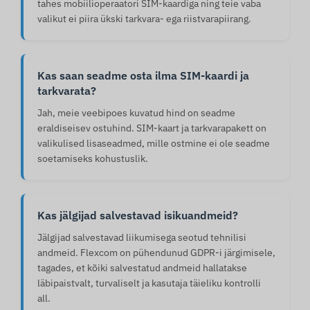
tahes mobiilioperaatori SIM-kaardiga ning teie vaba
valikut ei piira ükski tarkvara- ega riistvarapiirang.
Kas saan seadme osta ilma SIM-kaardi ja
tarkvarata?
Jah, meie veebipoes kuvatud hind on seadme
eraldiseisev ostuhind. SIM-kaart ja tarkvarapakett on
valikulised lisaseadmed, mille ostmine ei ole seadme
soetamiseks kohustuslik.
Kas jälgijad salvestavad isikuandmeid?
Jälgijad salvestavad liikumisega seotud tehnilisi
andmeid. Flexcom on pühendunud GDPR-i järgimisele,
tagades, et kõiki salvestatud andmeid hallatakse
läbipaistvalt, turvaliselt ja kasutaja täieliku kontrolli
all.