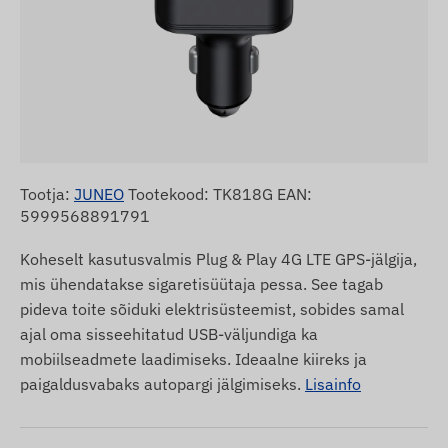
Tootja:
JUNEO
Tootekood: TK818G EAN:
5999568891791
Koheselt kasutusvalmis Plug & Play 4G LTE GPS-jälgija,
mis ühendatakse sigaretisüütaja pessa. See tagab
pideva toite sõiduki elektrisüsteemist, sobides samal
ajal oma sisseehitatud USB-väljundiga ka
mobiilseadmete laadimiseks. Ideaalne kiireks ja
paigaldusvabaks autopargi jälgimiseks.
Lisainfo