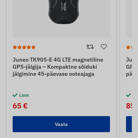
Juneo TK905-E 4G LTE magnetiline
June
GPS-jälgija – Kompaktne sõiduki
GPS-
jälgimine 45-päevase ooteajaga
päev
Laos
La
65 €
85 
Vaata