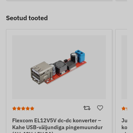
Seotud tooted
Flexcom EL12V5V dc-dc konverter –
Jun
Kahe USB-väljundiga pingemuundur
konv