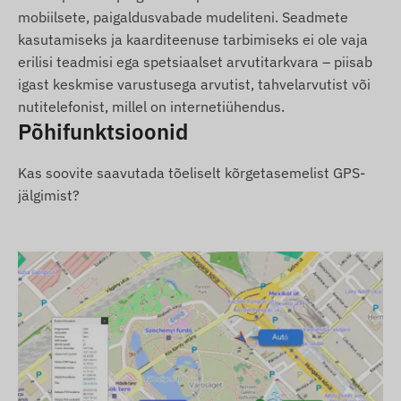
ja mobiilsidevõrkudega. Andmete edastamine
mobiilsete, paigaldusvabade mudeliteni. Seadmete
toimub seadmesse paigaldatud (vahetatava) SIM-
kasutamiseks ja kaarditeenuse tarbimiseks ei ole vaja
kaardi abil ning asukohta saate jälgida
erilisi teadmisi ega spetsiaalset arvutitarkvara – piisab
mobiilirakenduse või arvutitarkvara kaudu.
igast keskmise varustusega arvutist, tahvelarvutist või
Tööpiirkond
nutitelefonist, millel on internetiühendus.
Põhifunktsioonid
4G: Maailm
2G: Maailm
Kas soovite saavutada tõeliselt kõrgetasemelist GPS-
jälgimist?
Ostuvõimalused
Kui ostate ainult seadme (ilma tarkvara
tellimuseta), väljastame selle tehaseseadetega.
Seadme tööks vajaliku SIM-kaardi, selle
seadistamise ja haldamise eest peate
hoolitsema ise.
Kui ostate koos seadmega ka tarkvara
tellimuse, kuid mitte SIM-kaarti, väljastame