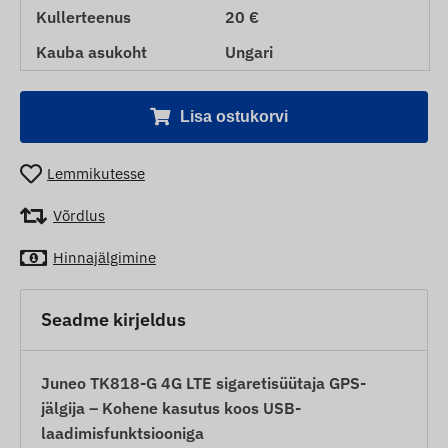
Kullerteenus
20 €
Kauba asukoht
Ungari
Lisa ostukorvi
Lemmikutesse
Võrdlus
Hinnajälgimine
Seadme kirjeldus
Juneo TK818-G 4G LTE sigaretisüütaja GPS-
jälgija – Kohene kasutus koos USB-
laadimisfunktsiooniga