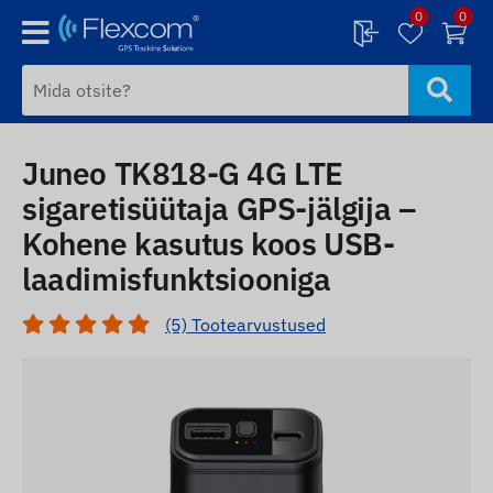
0
0
Juneo TK818-G 4G LTE
sigaretisüütaja GPS-jälgija –
Kohene kasutus koos USB-
laadimisfunktsiooniga
(5) Tootearvustused