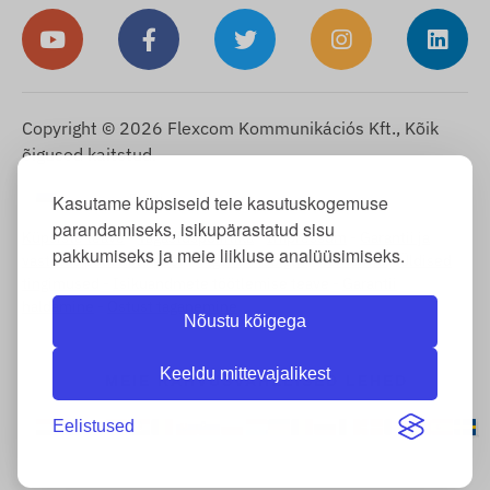
Copyright © 2026 Flexcom Kommunikációs Kft., Kõik
õigused kaitstud.
Eesti
Kasutame küpsiseid teie kasutuskogemuse
▼
parandamiseks, isikupärastatud sisu
Küpsiste teave
-
Tagastuspoliitika
-
Impressum
-
Garantii ja
pakkumiseks ja meie liikluse analüüsimiseks.
vastutus puuduste eest
-
Taganemisõigus
-
Tarneinfo
-
Üldised
tingimused
-
Isikuandmete töötlemise teave
-
Garantii
haldamine
-
Ostust taganemine
Nõustu kõigega
Keeldu mittevajalikest
MEIE RAHVUSVAHELISED LEHED
Eelistused