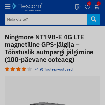
0
0
Ningmore NT19B-E 4G LTE
magnetiline GPS-jälgija –
Tööstuslik autopargi jälgimine
(100-päevane ooteaeg)
(4.9) Tootearvustused