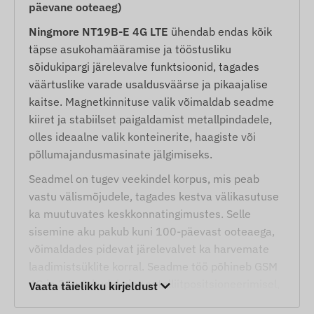
päevane ooteaeg)
Ningmore NT19B-E 4G LTE
ühendab endas kõik
täpse asukohamääramise ja tööstusliku
sõidukipargi järelevalve funktsioonid, tagades
väärtuslike varade usaldusväärse ja pikaajalise
kaitse. Magnetkinnituse valik võimaldab seadme
kiiret ja stabiilset paigaldamist metallpindadele,
olles ideaalne valik konteinerite, haagiste või
põllumajandusmasinate jälgimiseks.
Seadmel on tugev veekindel korpus, mis peab
vastu välismõjudele, tagades kestva välikasutuse
ka muutuvates keskkonnatingimustes. Selle
sisemine aku pakub kuni 100-päevast ooteaega,
võimaldades pidevat järelevalvet ka harvemate
laadimistsüklite korral. Seadme töö põhineb GSM
4G ja 2G võrkudel ning satelliitpositsioneerimisel,
Vaata täielikku kirjeldust
olles SMS-sõnumite või veebirakenduse kaudu igal