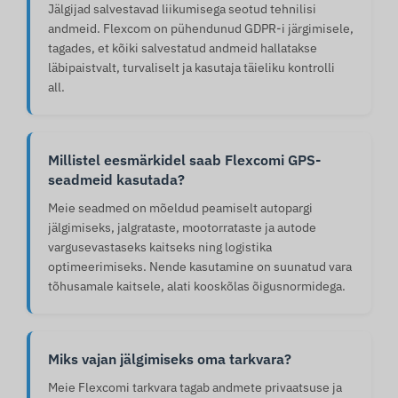
Jälgijad salvestavad liikumisega seotud tehnilisi
andmeid. Flexcom on pühendunud GDPR-i järgimisele,
tagades, et kõiki salvestatud andmeid hallatakse
läbipaistvalt, turvaliselt ja kasutaja täieliku kontrolli
all.
Millistel eesmärkidel saab Flexcomi GPS-
seadmeid kasutada?
Meie seadmed on mõeldud peamiselt autopargi
jälgimiseks, jalgrataste, mootorrataste ja autode
vargusevastaseks kaitseks ning logistika
optimeerimiseks. Nende kasutamine on suunatud vara
tõhusamale kaitsele, alati kooskõlas õigusnormidega.
Miks vajan jälgimiseks oma tarkvara?
Meie Flexcomi tarkvara tagab andmete privaatsuse ja