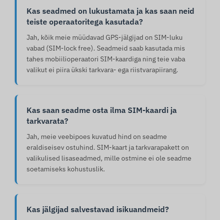
Kas seadmed on lukustamata ja kas saan neid
teiste operaatoritega kasutada?
Jah, kõik meie müüdavad GPS-jälgijad on SIM-luku
vabad (SIM-lock free). Seadmeid saab kasutada mis
tahes mobiilioperaatori SIM-kaardiga ning teie vaba
valikut ei piira ükski tarkvara- ega riistvarapiirang.
Kas saan seadme osta ilma SIM-kaardi ja
tarkvarata?
Jah, meie veebipoes kuvatud hind on seadme
eraldiseisev ostuhind. SIM-kaart ja tarkvarapakett on
valikulised lisaseadmed, mille ostmine ei ole seadme
soetamiseks kohustuslik.
Kas jälgijad salvestavad isikuandmeid?