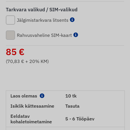
Tarkvara valikud / SIM-valikud
Jälgimistarkvara litsents
Rahvusvaheline SIM-kaart
85
€
(
70,83
€ + 20% KM)
Laos olemas
10 tk
Isiklik kättesaamine
Tasuta
Eeldatav
5 - 6 Tööpäev
kohaletoimetamine