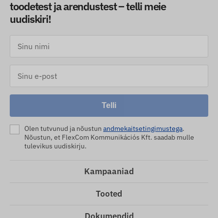
toodetest ja arendustest – telli meie
uudiskiri!
Telli
Olen tutvunud ja nõustun
andmekaitsetingimustega
.
Nõustun, et FlexCom Kommunikációs Kft. saadab mulle
tulevikus uudiskirju.
Kampaaniad
Tooted
Dokumendid