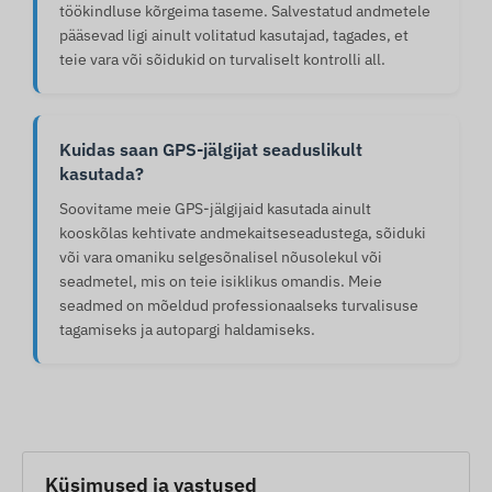
töökindluse kõrgeima taseme. Salvestatud andmetele
pääsevad ligi ainult volitatud kasutajad, tagades, et
teie vara või sõidukid on turvaliselt kontrolli all.
Kuidas saan GPS-jälgijat seaduslikult
kasutada?
Soovitame meie GPS-jälgijaid kasutada ainult
kooskõlas kehtivate andmekaitseseadustega, sõiduki
või vara omaniku selgesõnalisel nõusolekul või
seadmetel, mis on teie isiklikus omandis. Meie
seadmed on mõeldud professionaalseks turvalisuse
tagamiseks ja autopargi haldamiseks.
Küsimused ja vastused