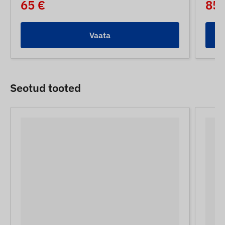
65 €
85 
Vaata
Seotud tooted