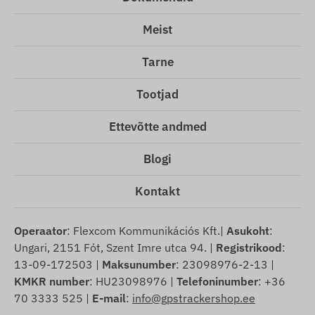
Meist
Tarne
Tootjad
Ettevõtte andmed
Blogi
Kontakt
Operaator
: Flexcom Kommunikációs Kft.|
Asukoht
:
Ungari, 2151 Fót, Szent Imre utca 94. |
Registrikood
:
13-09-172503 |
Maksunumber
: 23098976-2-13 |
KMKR number
: HU23098976 |
Telefoninumber
: +36
70 3333 525 |
E-mail
:
info@gpstrackershop.ee