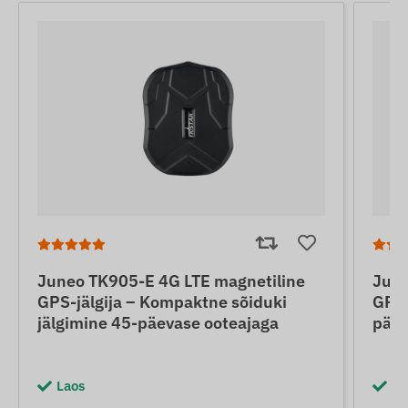
Juneo TK905-E 4G LTE magnetiline
June
GPS-jälgija – Kompaktne sõiduki
GPS-
jälgimine 45-päevase ooteajaga
päev
Laos
La