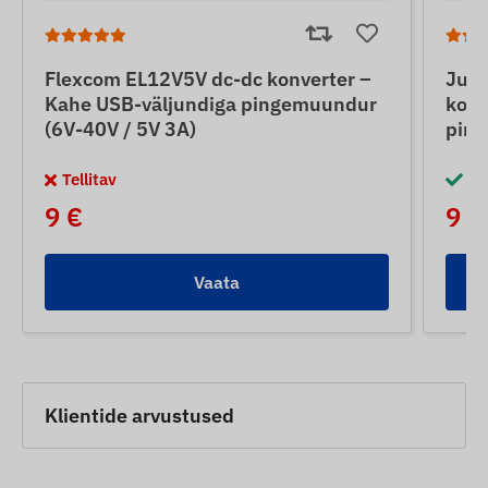
Flexcom EL12V5V dc-dc konverter –
Jun
Kahe USB-väljundiga pingemuundur
konv
(6V-40V / 5V 3A)
ping
Tellitav
La
9 €
9 €
Vaata
Klientide arvustused