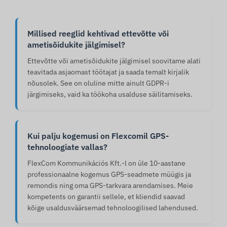
Millised reeglid kehtivad ettevõtte või
ametisõidukite jälgimisel?
Ettevõtte või ametisõidukite jälgimisel soovitame alati
teavitada asjaomast töötajat ja saada temalt kirjalik
nõusolek. See on oluline mitte ainult GDPR-i
järgimiseks, vaid ka töökoha usalduse säilitamiseks.
Kui palju kogemusi on Flexcomil GPS-
tehnoloogiate vallas?
FlexCom Kommunikációs Kft.-l on üle 10-aastane
professionaalne kogemus GPS-seadmete müügis ja
remondis ning oma GPS-tarkvara arendamises. Meie
kompetents on garantii sellele, et kliendid saavad
kõige usaldusväärsemad tehnoloogilised lahendused.