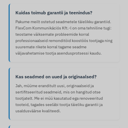
Kuidas toimub garantii ja teenindus?
Pakume meilt ostetud seadmetele täielikku garantiid.
FlexCom Kommunikációs Kft.-l on oma tehniline tugi:
teostame väiksemate probleemide korral
professionaalseid remonditöid koostöös tootjaga ning
suuremate rikete korral tagame seadme
väljavahetamise tootja asendusprotsessi kaudu.
Kas seadmed on uued ja originaalsed?
Jah, müüme eranditult uusi, originaalseid ja
sertifitseeritud seadmeid, mis on hangitud otse
tootjatelt. Me ei müü kasutatud ega renoveeritud
tooteid, tagades seeläbi tootja täieliku garantii ja
usaldusväärse kvaliteedi.