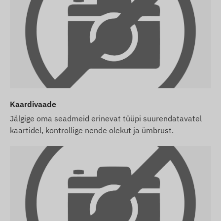
tellimuseta), väljastame selle tehaseseadetega.
Seadme tööks vajaliku SIM-kaardi, selle
seadistamise ja haldamise eest peate
hoolitsema ise.
Kui ostate koos seadmega ka tarkvara
tellimuse, kuid mitte SIM-kaarti, väljastame
seadme juba meie tarkvaras registreerituna ja
kasutusvalmina. SIM-kaardi hankimine ja
Kaardivaade
seadistamine jääb siiski teie kohustuseks.
Jälgige oma seadmeid erinevat tüüpi suurendatavatel
Kui ostate meilt lisaks seadmele ja tarkvarale ka
kaartidel, kontrollige nende olekut ja ümbrust.
SIM-kaardi, väljastame seadme ja kaardi
täielikult seadistatuna ning hoolitseme ka kaardi
pideva toimimise eest – teil ei ole selles osas
mingeid lisakohustusi.
Tarkvara tellimuse korral, kui soovite lisaks e-posti
teavitustele kasutada ka meie tarkvara SMS-
teavitusteenust, ostke palun SMS-krediidipakett