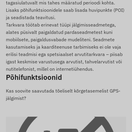
tagasiulatuvalt mis tahes määratud perioodi kohta.
Lisaks põhifunktsioonidele saab lisada huvipunkte (POI)
Kasutustingimused
ja seadistada teavitusi.
Tarkvara töötab erinevat tüüpi jälgimisseadmetega,
Seadme normaalseks tööks on vajalik aktiivne
alates püsivalt paigaldatud pardaseadmetest kuni
ühendus asukohamääramise satelliitsüsteemide
mobiilsete, paigaldusvabade mudeliteni. Seadmete
ja mobiilsideoperaatorite võrkudega. Need
kasutamiseks ja kaarditeenuse tarbimiseks ei ole vaja
tagavad andmete kogumise ja edastamise
erilisi teadmisi ega spetsiaalset arvutitarkvara – piisab
kasutaja telefonile või kesksüsteemi. Seade
igast keskmise varustusega arvutist, tahvelarvutist või
suhtleb mobiilsidevõrgu kaudu sellesse
nutitelefonist, millel on internetiühendus.
paigaldatud (vahetatava) SIM-kaardi abil.
Põhifunktsioonid
Tööpiirkond
Kas soovite saavutada tõeliselt kõrgetasemelist GPS-
4G LTE:
Euroopa, Aasia, Aafrika
jälgimist?
2G GSM:
Euroopa, Aasia, Aafrika, Austraalia
Ostuvõimalused
Kui ostate ainult seadme (ilma tarkvara