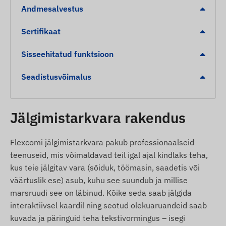
Andmesalvestus
Turvahäired
Sertifikaat
Eemaldamise märguanne: kohene teavitus, kui
seade eemaldatakse kinnitatud metallpinnalt.
Sisseehitatud funktsioon
Madala akutase märguanne töökindluse
Seadistusvõimalus
tagamiseks.
Liikumise tuvastamine seisvast asendist.
Digitaalne piire (Geofencing): teavitus määratud
Jälgimistarkvara rakendus
tsoonidest väljumisel või sinna saabumisel
(POI).
Flexcomi jälgimistarkvara pakub professionaalseid
teenuseid, mis võimaldavad teil igal ajal kindlaks teha,
Pakendi sisu
kus teie jälgitav vara (sõiduk, töömasin, saadetis või
väärtuslik ese) asub, kuhu see suundub ja millise
Ningmore NT19B-E 4G LTE magnetiline GPS-
marsruudi see on läbinud. Kõike seda saab jälgida
jälgija
interaktiivsel kaardil ning seotud olekuaruandeid saab
USB-laadimiskaabel
kuvada ja päringuid teha tekstivormingus – isegi
Kasutusjuhend