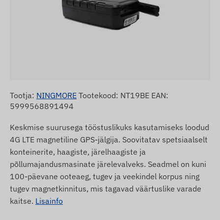
Tootja:
NINGMORE
Tootekood: NT19BE EAN:
5999568891494
Keskmise suurusega tööstuslikuks kasutamiseks loodud
4G LTE magnetiline GPS-jälgija. Soovitatav spetsiaalselt
konteinerite, haagiste, järelhaagiste ja
põllumajandusmasinate järelevalveks. Seadmel on kuni
100-päevane ooteaeg, tugev ja veekindel korpus ning
tugev magnetkinnitus, mis tagavad väärtuslike varade
kaitse.
Lisainfo