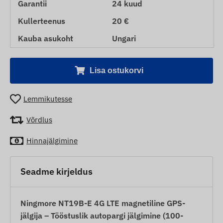
Garantii
24 kuud
Kullerteenus
20 €
Kauba asukoht
Ungari
Lisa ostukorvi
Lemmikutesse
Võrdlus
Hinnajälgimine
Seadme kirjeldus
Ningmore NT19B-E 4G LTE magnetiline GPS-
jälgija – Tööstuslik autopargi jälgimine (100-