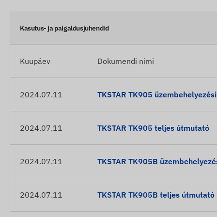
Kasutus- ja paigaldusjuhendid
Kuupäev
Dokumendi nimi
2024.07.11
TKSTAR TK905 üzembehelyezési é
2024.07.11
TKSTAR TK905 teljes útmutató
2024.07.11
TKSTAR TK905B üzembehelyezési
2024.07.11
TKSTAR TK905B teljes útmutató