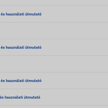
s használati útmutató
s használati útmutató
s használati útmutató
s használati útmutató