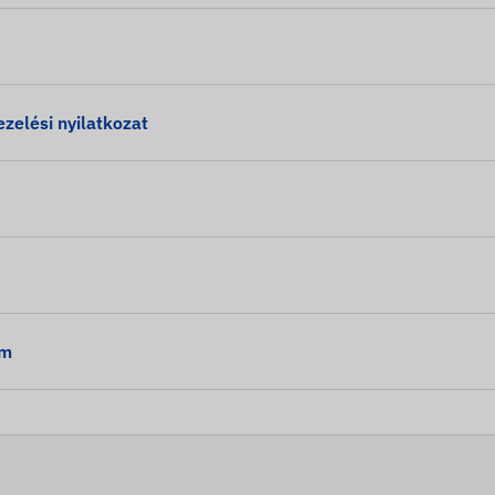
elési nyilatkozat
em