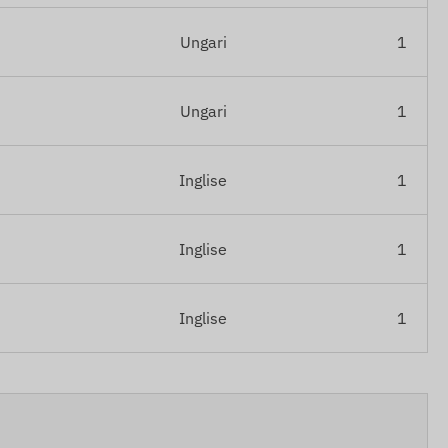
Ungari
1
Ungari
1
Inglise
1
Inglise
1
Inglise
1