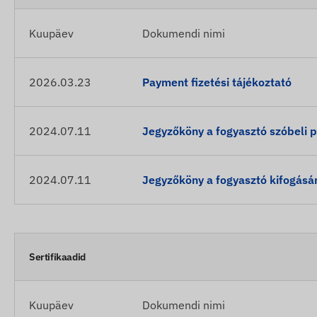
Kuupäev
Dokumendi nimi
2026.03.23
Payment fizetési tájékoztató
2024.07.11
Jegyzőköny a fogyasztó szóbeli 
2024.07.11
Jegyzőköny a fogyasztó kifogásá
Sertifikaadid
Kuupäev
Dokumendi nimi