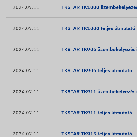
2024.07.11
TKSTAR TK1000 üzembehelyezési
2024.07.11
TKSTAR TK1000 teljes útmutató
2024.07.11
TKSTAR TK906 üzembehelyezési é
2024.07.11
TKSTAR TK906 teljes útmutató
2024.07.11
TKSTAR TK911 üzembehelyezési é
2024.07.11
TKSTAR TK911 teljes útmutató
2024.07.11
TKSTAR TK915 teljes útmutató