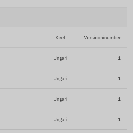
Keel
Versiooninumber
Ungari
1
Ungari
1
Ungari
1
Ungari
1