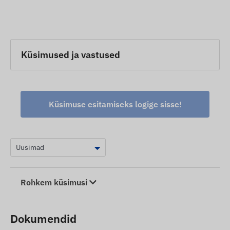
Küsimused ja vastused
Küsimuse esitamiseks logige sisse!
Rohkem küsimusi
Dokumendid