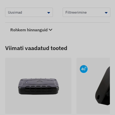
Nimipinge: 3,7 V
Laadimispinge: 4,2 V
Piirpinge: 3,0 V
Pistik: ZHR-2 (2 pin)
Rohkem hinnanguid
Oluline märkus:
Enne paigaldamist kontrollige
seadme kasutusjuhendist pistiku polaarsust ja
Viimati vaadatud tooted
füüsilist ruumi. Kasutatav ainult koos sobiva
liitium-polümeer laadimisahelaga!
Veebilehel olevad seadmete kirjeldused ja pildid
põhinevad tootja avaldatud teabel, mis ei pruugi
alati olla täpne ega vigadeta. Tootja jätab endale
õiguse muuta toote teatud parameetreid või
pakendit ilma ette teatamata – sellega seotud
andmete uuendamine meie veebilehel toimub
pärast muudatuste tuvastamist ja hindamist.