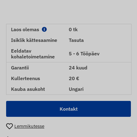
Laos olemas
0 tk
Isiklik kättesaamine
Tasuta
Eeldatav
5 - 6 Tööpäev
kohaletoimetamine
Garantii
24 kuud
Kullerteenus
20 €
Kauba asukoht
Ungari
Kontakt
Lemmikutesse