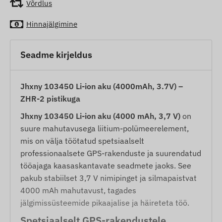
Võrdlus
Hinnajälgimine
Seadme kirjeldus
Jhxny 103450 Li-ion aku (4000mAh, 3.7V) –
ZHR-2 pistikuga
Jhxny 103450 Li-ion aku (4000 mAh, 3,7 V)
on
suure mahutavusega liitium-polümeerelement,
mis on välja töötatud spetsiaalselt
professionaalsete GPS-rakenduste ja suurendatud
tööajaga kaasaskantavate seadmete jaoks. See
pakub stabiilset 3,7 V nimipinget ja silmapaistvat
4000 mAh mahutavust, tagades
jälgimissüsteemide pikaajalise ja häireteta töö.
Spetsiaalselt GPS-rakendustele