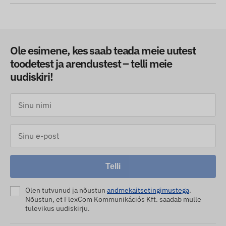
Ole esimene, kes saab teada meie uutest
toodetest ja arendustest – telli meie
uudiskiri!
Telli
Olen tutvunud ja nõustun
andmekaitsetingimustega
.
Nõustun, et FlexCom Kommunikációs Kft. saadab mulle
tulevikus uudiskirju.