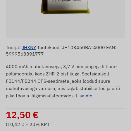
Tootja:
JHXNY
Tootekood: JH103450BAT4000 EAN:
5999568891777
4000 mAh mahutavusega, 3,7 V nimipingega liitium-
polümeeraku koos ZHR-2 pistikuga. Spetsiaalselt
FB144/FB244 GPS-seadmete jaoks loodud suure
mahutavusega varuosa, mis tagab stabiilse töö ja eriti
pika tööaja jälgimissüsteemides.
Lisainfo
12,50
€
(
10,42
€ + 20% KM)