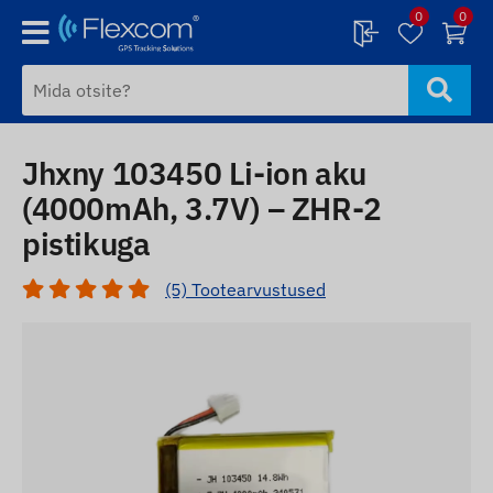
0
0
Jhxny 103450 Li-ion aku
(4000mAh, 3.7V) – ZHR-2
pistikuga
(5) Tootearvustused