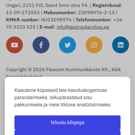
Ungari, 2151 Fót, Szent Imre utca 94. |
Registrikood
:
13-09-172503 |
Maksunumber
: 23098976-2-13 |
KMKR number
: HU23098976 |
Telefoninumber
: +36
70 3333 525 |
E-mail
:
info@gpstrackershop.ee
Copyright © 2026 Flexcom Kommunikációs Kft., Kõik
õigused kaitstud.
Eesti
Kasutame küpsiseid teie kasutuskogemuse
▼
parandamiseks, isikupärastatud sisu
Küpsiste teave
-
Tagastuspoliitika
-
Impressum
-
Garantii ja
pakkumiseks ja meie liikluse analüüsimiseks.
vastutus puuduste eest
-
Taganemisõigus
-
Tarneinfo
-
Üldised
tingimused
-
Isikuandmete töötlemise teave
-
Garantii
haldamine
-
Ostust taganemine
Nõustu kõigega