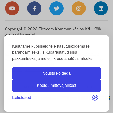
Copyright © 2026 Flexcom Kommunikációs Kft., Kõik
õigused kaitstud.
Eesti
Kasutame küpsiseid teie kasutuskogemuse
▼
parandamiseks, isikupärastatud sisu
Küpsiste teave
-
Tagastuspoliitika
-
Impressum
-
Garantii ja
pakkumiseks ja meie liikluse analüüsimiseks.
vastutus puuduste eest
-
Taganemisõigus
-
Tarneinfo
-
Üldised
tingimused
-
Isikuandmete töötlemise teave
-
Garantii
haldamine
-
Ostust taganemine
Nõustu kõigega
Keeldu mittevajalikest
MEIE RAHVUSVAHELISED LEHED
Eelistused