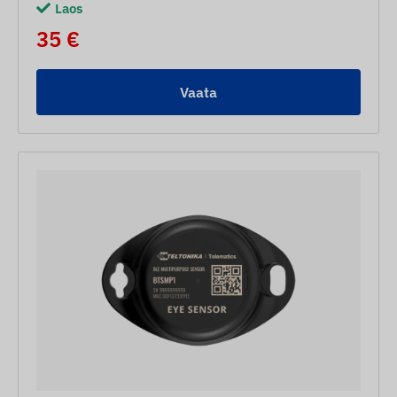
Laos
35 €
Vaata