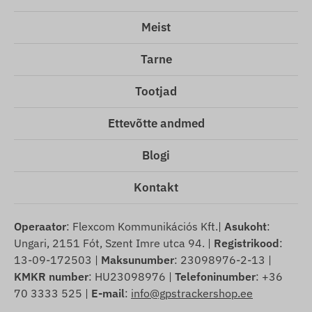
Meist
Tarne
Tootjad
Ettevõtte andmed
Blogi
Kontakt
Operaator
: Flexcom Kommunikációs Kft.|
Asukoht
:
Ungari, 2151 Fót, Szent Imre utca 94. |
Registrikood
:
13-09-172503 |
Maksunumber
: 23098976-2-13 |
KMKR number
: HU23098976 |
Telefoninumber
: +36
70 3333 525 |
E-mail
:
info@gpstrackershop.ee