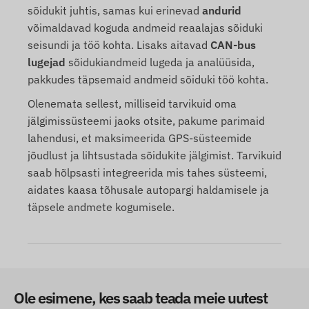
sõidukit juhtis, samas kui erinevad
andurid
võimaldavad koguda andmeid reaalajas sõiduki
seisundi ja töö kohta. Lisaks aitavad
CAN-bus
lugejad
sõidukiandmeid lugeda ja analüüsida,
pakkudes täpsemaid andmeid sõiduki töö kohta.
Olenemata sellest, milliseid tarvikuid oma
jälgimissüsteemi jaoks otsite, pakume parimaid
lahendusi, et maksimeerida GPS-süsteemide
jõudlust ja lihtsustada sõidukite jälgimist. Tarvikuid
saab hõlpsasti integreerida mis tahes süsteemi,
aidates kaasa tõhusale autopargi haldamisele ja
täpsele andmete kogumisele.
Ole esimene, kes saab teada meie uutest