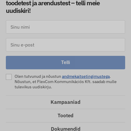
toodetest ja arendustest – telli meie
uudiskiri!
Telli
Olen tutvunud ja nõustun
andmekaitsetingimustega
.
Nõustun, et FlexCom Kommunikációs Kft. saadab mulle
tulevikus uudiskirju.
Kampaaniad
Tooted
Dokumendid