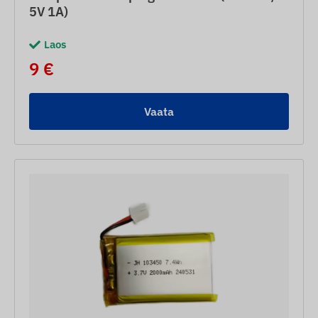
5V 1A)
Laos
9 €
Vaata