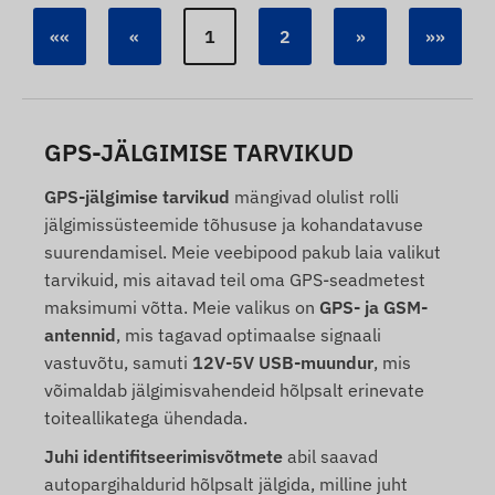
««
«
1
2
»
»»
GPS-JÄLGIMISE TARVIKUD
GPS-jälgimise tarvikud
mängivad olulist rolli
jälgimissüsteemide tõhususe ja kohandatavuse
suurendamisel. Meie veebipood pakub laia valikut
tarvikuid, mis aitavad teil oma GPS-seadmetest
maksimumi võtta. Meie valikus on
GPS- ja GSM-
antennid
, mis tagavad optimaalse signaali
vastuvõtu, samuti
12V-5V USB-muundur
, mis
võimaldab jälgimisvahendeid hõlpsalt erinevate
toiteallikatega ühendada.
Juhi identifitseerimisvõtmete
abil saavad
autopargihaldurid hõlpsalt jälgida, milline juht