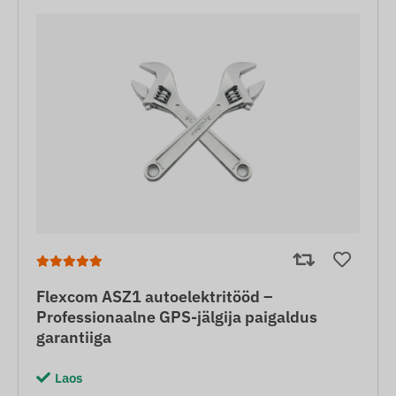
Flexcom ASZ1 autoelektritööd –
Professionaalne GPS-jälgija paigaldus
garantiiga
Laos