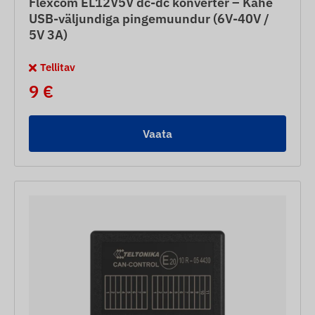
Flexcom EL12V5V dc-dc konverter – Kahe
USB-väljundiga pingemuundur (6V-40V /
5V 3A)
Tellitav
9 €
Vaata