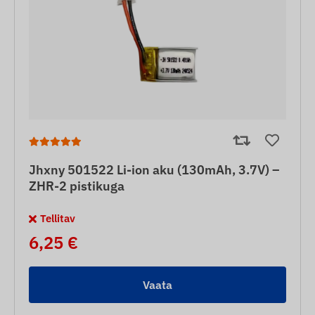
Jhxny 501522 Li-ion aku (130mAh, 3.7V) –
ZHR-2 pistikuga
Tellitav
6,25 €
Vaata