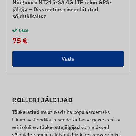
Ningmore NT21S-SA 4G LTE relee GPS-
jälgija – Diskreetne, sisseehitatud
sõidukikaitse
Laos
75 €
Vaata
ROLLERI JÄLGIJAD
Tõukerattad
muutuvad üha populaarsemaks
liikumisvahendiks ja nende kaitse varguse eest on
eriti oluline.
Tõukerattajälgijad
võimaldavad
sõidukite reaalajas jälgimist ja kiiret reageerimist.