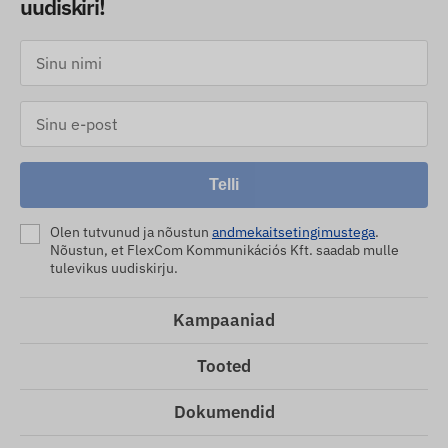
uudiskiri!
Telli
Olen tutvunud ja nõustun
andmekaitsetingimustega
.
Nõustun, et FlexCom Kommunikációs Kft. saadab mulle
tulevikus uudiskirju.
Kampaaniad
Tooted
Dokumendid