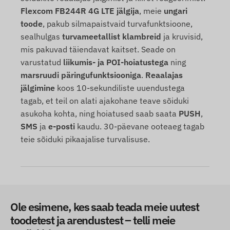
Flexcom FB244R 4G LTE jälgija
, meie
ungari
toode
, pakub silmapaistvaid turvafunktsioone,
sealhulgas
turvameetallist klambreid
ja kruvisid,
mis pakuvad täiendavat kaitset. Seade on
varustatud
liikumis- ja POI-hoiatustega
ning
marsruudi päringufunktsiooniga
.
Reaalajas
jälgimine
koos 10-sekundiliste uuendustega
tagab, et teil on alati ajakohane teave sõiduki
asukoha kohta, ning hoiatused saab saata
PUSH
,
SMS
ja
e-posti
kaudu. 30-päevane ooteaeg tagab
teie sõiduki pikaajalise turvalisuse.
Ole esimene, kes saab teada meie uutest
toodetest ja arendustest – telli meie