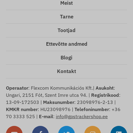
Meist
Tarne
Tootjad
Ettevõtte andmed
Blogi
Kontakt
Operaator
: Flexcom Kommunikációs Kft.|
Asukoht
:
Ungari, 2151 Fót, Szent Imre utca 94. |
Registrikood
:
13-09-172503 |
Maksunumber
: 23098976-2-13 |
KMKR number
: HU23098976 |
Telefoninumber
: +36
70 3333 525 |
E-mail
:
info@gpstrackershop.ee