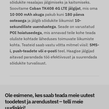
sõidukite reaalajas jälgimiseks ja kaitsmiseks.
Soovitame
Coban TK408 4G LTE jälgijat
, mis oma
10 000 mAh akuga
pakub kuni
180 päeva
ooteaega
ja jälgib sõidukite liikumist
10-
sekundiliste uuendustega
. Seade on varustatud
POI hoiatusedega
, mis annavad teile kohe teada
oluliste kohtade läheduses toimuvate liikumiste
kohta. Teateid saab vastu võtta mitmel viisil:
SMS-
i, push-teadete või e-posti
teel. Haagise jälgijad
aitavad parandada töö efektiivsust ja suurendada
sõidukite turvalisust.
Ole esimene, kes saab teada meie uutest
toodetest ja arendustest – telli meie
uudiskiri!