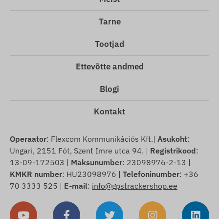
Tarne
Tootjad
Ettevõtte andmed
Blogi
Kontakt
Operaator
: Flexcom Kommunikációs Kft.|
Asukoht
:
Ungari, 2151 Fót, Szent Imre utca 94. |
Registrikood
:
13-09-172503 |
Maksunumber
: 23098976-2-13 |
KMKR number
: HU23098976 |
Telefoninumber
: +36
70 3333 525 |
E-mail
:
info@gpstrackershop.ee