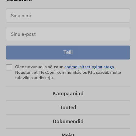
Telli
Olen tutvunud ja nõustun
andmekaitsetingimustega
.
Nõustun, et FlexCom Kommunikációs Kft. saadab mulle
tulevikus uudiskirju.
Kampaaniad
Tooted
Dokumendid
Meist