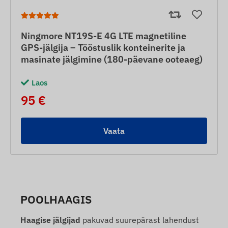
Ningmore NT19S-E 4G LTE magnetiline
GPS-jälgija – Tööstuslik konteinerite ja
masinate jälgimine (180-päevane ooteaeg)
Laos
95 €
Vaata
POOLHAAGIS
Haagise jälgijad
pakuvad suurepärast lahendust